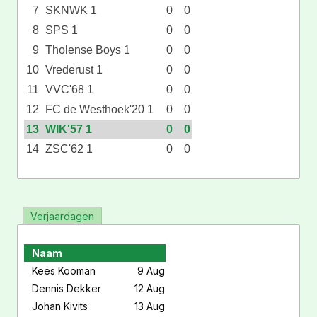
7
SKNWK 1
0
0
8
SPS 1
0
0
9
Tholense Boys 1
0
0
10
Vrederust 1
0
0
11
VVC'68 1
0
0
12
FC de Westhoek'20 1
0
0
13
WIK'57 1
0
0
14
ZSC'62 1
0
0
Verjaardagen
Naam
Kees Kooman
9 Aug
Dennis Dekker
12 Aug
Johan Kivits
13 Aug