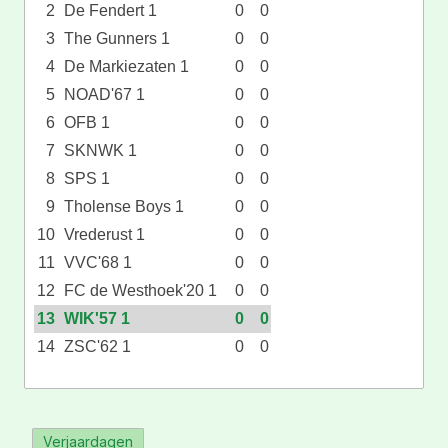
2
De Fendert 1
0
0
3
The Gunners 1
0
0
4
De Markiezaten 1
0
0
5
NOAD'67 1
0
0
6
OFB 1
0
0
7
SKNWK 1
0
0
8
SPS 1
0
0
9
Tholense Boys 1
0
0
10
Vrederust 1
0
0
11
VVC'68 1
0
0
12
FC de Westhoek'20 1
0
0
13
WIK'57 1
0
0
14
ZSC'62 1
0
0
Verjaardagen