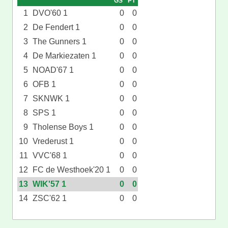
GS
PT
1
DVO'60 1
0
0
2
De Fendert 1
0
0
3
The Gunners 1
0
0
4
De Markiezaten 1
0
0
5
NOAD'67 1
0
0
6
OFB 1
0
0
7
SKNWK 1
0
0
8
SPS 1
0
0
9
Tholense Boys 1
0
0
10
Vrederust 1
0
0
11
VVC'68 1
0
0
12
FC de Westhoek'20 1
0
0
13
WIK'57 1
0
0
14
ZSC'62 1
0
0