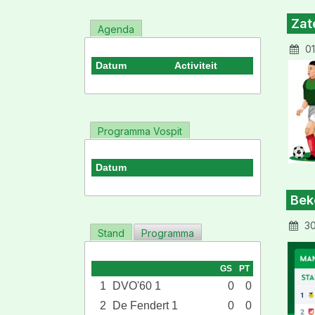
Zat
Agenda
01
Datum
Activiteit
Programma Vospit
Datum
Bek
30
Stand
Programma
GS
PT
1
DVO'60 1
0
0
2
De Fendert 1
0
0