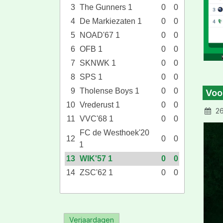
3
The Gunners 1
0
0
4
De Markiezaten 1
0
0
5
NOAD'67 1
0
0
6
OFB 1
0
0
7
SKNWK 1
0
0
8
SPS 1
0
0
9
Tholense Boys 1
0
0
Voo
10
Vrederust 1
0
0
26
11
VVC'68 1
0
0
FC de Westhoek'20
12
0
0
1
13
WIK'57 1
0
0
14
ZSC'62 1
0
0
Verjaardagen