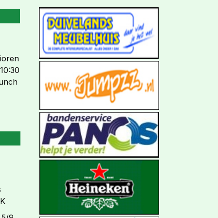
7
nioren
10:30
lunch
s
WK
 5/9