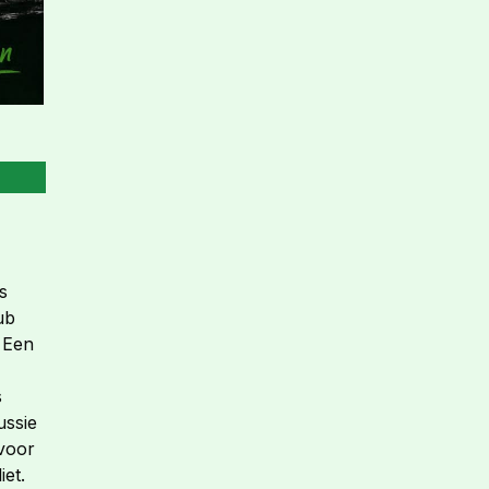
s
ub
. Een
s
ussie
 voor
iet.