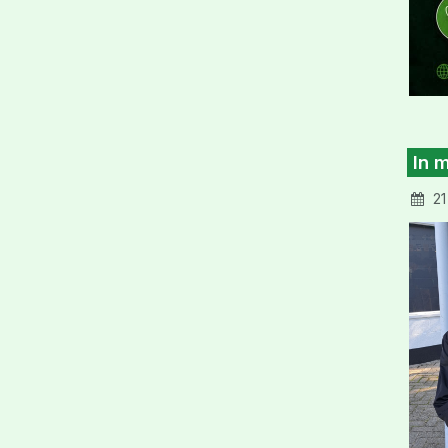
In 
21