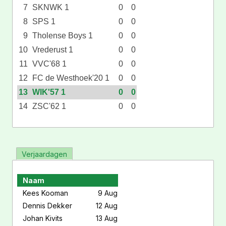
7
SKNWK 1
0
0
8
SPS 1
0
0
9
Tholense Boys 1
0
0
10
Vrederust 1
0
0
11
VVC'68 1
0
0
12
FC de Westhoek'20 1
0
0
13
WIK'57 1
0
0
14
ZSC'62 1
0
0
Verjaardagen
Naam
Kees Kooman
9 Aug
Dennis Dekker
12 Aug
Johan Kivits
13 Aug