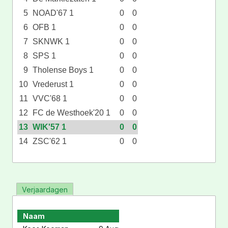
5
NOAD'67 1
0
0
6
OFB 1
0
0
7
SKNWK 1
0
0
8
SPS 1
0
0
9
Tholense Boys 1
0
0
10
Vrederust 1
0
0
11
VVC'68 1
0
0
12
FC de Westhoek'20 1
0
0
13
WIK'57 1
0
0
14
ZSC'62 1
0
0
Verjaardagen
Naam