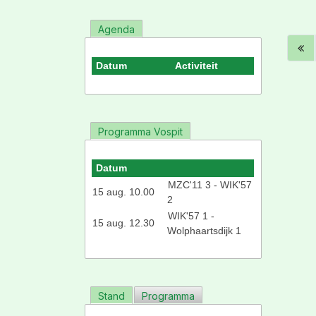
Agenda
Datum
Activiteit
Programma Vospit
Datum
MZC'11 3 - WIK'57
15 aug. 10.00
2
WIK'57 1 -
15 aug. 12.30
Wolphaartsdijk 1
Stand
Programma