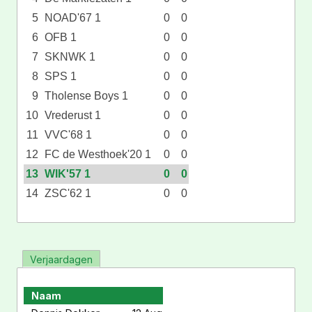
5
NOAD'67 1
0
0
6
OFB 1
0
0
7
SKNWK 1
0
0
8
SPS 1
0
0
9
Tholense Boys 1
0
0
10
Vrederust 1
0
0
11
VVC'68 1
0
0
12
FC de Westhoek'20 1
0
0
13
WIK'57 1
0
0
14
ZSC'62 1
0
0
Verjaardagen
Naam