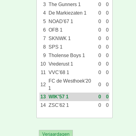
3
The Gunners 1
0
0
4
De Markiezaten 1
0
0
5
NOAD'67 1
0
0
6
OFB 1
0
0
7
SKNWK 1
0
0
8
SPS 1
0
0
9
Tholense Boys 1
0
0
10
Vrederust 1
0
0
11
VVC'68 1
0
0
FC de Westhoek'20
12
0
0
1
13
WIK'57 1
0
0
14
ZSC'62 1
0
0
Verjaardagen