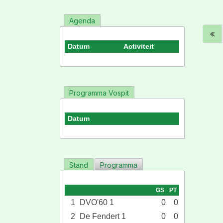
Agenda
Datum
Activiteit
Programma Vospit
Datum
Stand
Programma
GS
PT
1
DVO'60 1
0
0
2
De Fendert 1
0
0