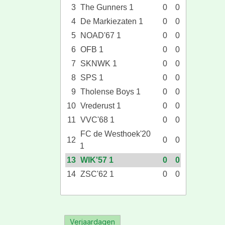
3
The Gunners 1
0
0
4
De Markiezaten 1
0
0
5
NOAD'67 1
0
0
6
OFB 1
0
0
7
SKNWK 1
0
0
8
SPS 1
0
0
9
Tholense Boys 1
0
0
10
Vrederust 1
0
0
11
VVC'68 1
0
0
FC de Westhoek'20
12
0
0
1
13
WIK'57 1
0
0
14
ZSC'62 1
0
0
Verjaardagen