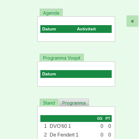
Agenda
Datum
Activiteit
Programma Vospit
Datum
Stand
Programma
GS
PT
1
DVO'60 1
0
0
2
De Fendert 1
0
0