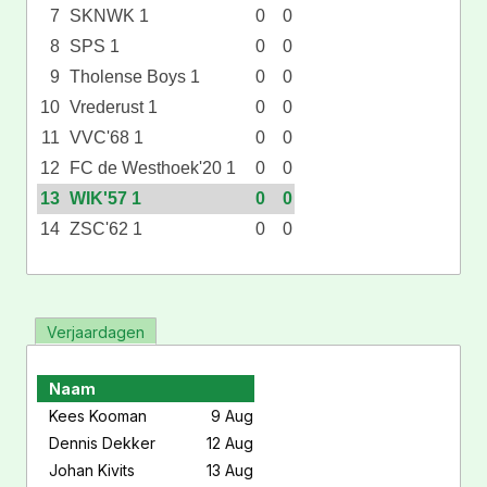
7
SKNWK 1
0
0
8
SPS 1
0
0
9
Tholense Boys 1
0
0
10
Vrederust 1
0
0
11
VVC'68 1
0
0
12
FC de Westhoek'20 1
0
0
13
WIK'57 1
0
0
14
ZSC'62 1
0
0
Verjaardagen
Naam
Kees Kooman
9 Aug
Dennis Dekker
12 Aug
Johan Kivits
13 Aug